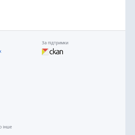
За підтримки
х
о інше