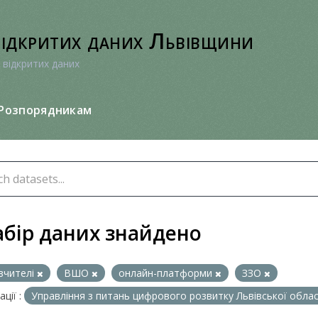
відкритих даних Львівщини
 відкритих даних
Розпорядникам
абір даних знайдено
вчителі
ВШО
онлайн-платформи
ЗЗО
ції :
Управління з питань цифрового розвитку Львівської облас