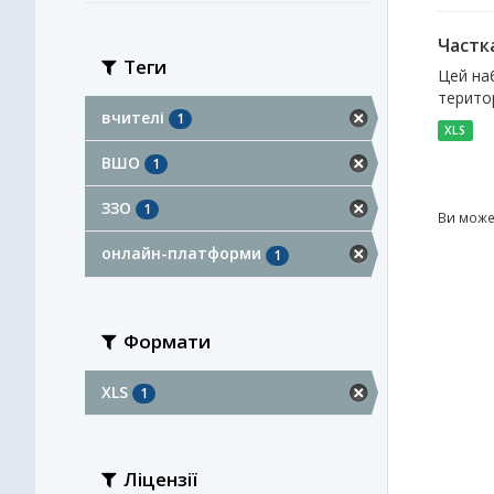
Частк
Теги
Цей наб
територ
вчителі
1
XLS
ВШО
1
ЗЗО
1
Ви може
онлайн-платформи
1
Формати
XLS
1
Ліцензії