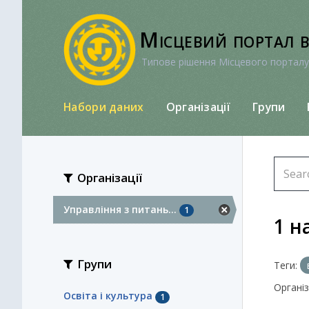
Перейти
до
Місцевий портал 
вмісту
Типове рішення Місцевого порталу
Набори даних
Організації
Групи
Організації
Управління з питань...
1
1 н
Групи
Теги:
Організа
Освіта і культура
1