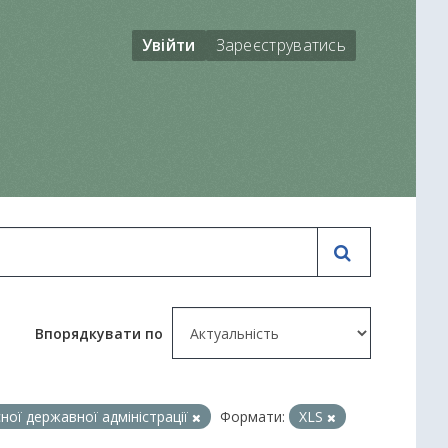
Увійти
Зареєструватись
Впорядкувати по
ної державної адміністрації
Формати:
XLS