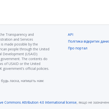
 the Transparency and
API
istration and Services
Політика відкритих дани
is made possible by the
Про портал
ican people through the United
nal Development (USAID)
K government. The contents do
ews of USAID or the United
government’s official policies.
 будь ласка, напишіть нам:
ive Commons Attribution 4.0 International license
, якщо не зазначен