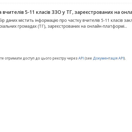
а вчителів 5-11 класів ЗЗО у ТГ, зареєстрованих на о
ір даних містить інформацію про частку вчителів 5-11 класів закл
іальних громадах (ТГ), зареєстрованих на онлайн-платформі...
те отримати доступ до цього реєстру через
API
(see
Документація API
).