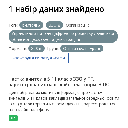
1 набір даних знайдено
Теги:
вчителі
ЗЗО
Організації :
Управління з питань цифрового розвитку Львівської
обласної державної адміністрації
Формати:
XLS
Групи:
Освіта і культура
Фільтрувати результати
Частка вчителів 5-11 класів ЗЗО у ТГ,
зареєстрованих на онлайн-платформі ВШО
Цей набір даних містить інформацію про частку
вчителів 5-11 класів закладів загальної середньої освіти
(ЗЗО) у територіальних громадах (ТГ), зареєстрованих
на онлайн-платформі...
XLS