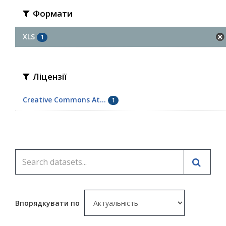
Формати
XLS
1
Ліцензії
Creative Commons At...
1
Впорядкувати по