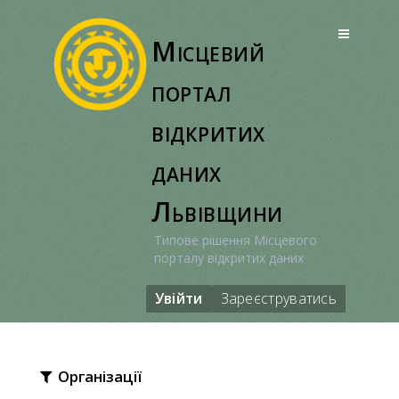
Перейти
до
Місцевий
вмісту
портал
відкритих
даних
Львівщини
Типове рішення Місцевого
порталу відкритих даних
Увійти
Зареєструватись
Організації