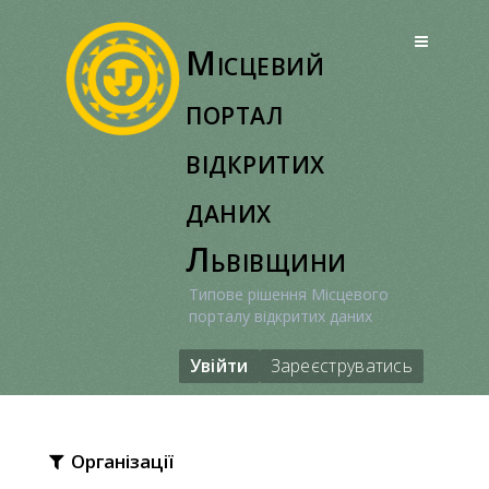
Перейти
до
Місцевий
вмісту
портал
відкритих
даних
Львівщини
Типове рішення Місцевого
порталу відкритих даних
Увійти
Зареєструватись
Організації