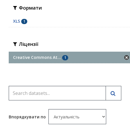
Формати
XLS
1
Ліцензії
Creative Commons At...
1
Впорядкувати по