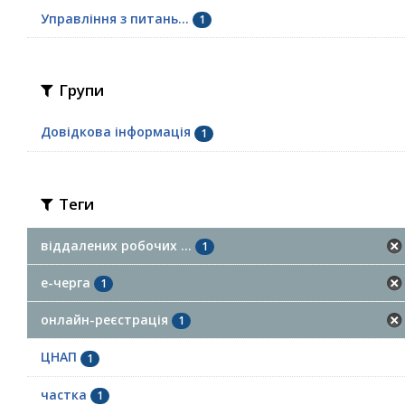
Управління з питань...
1
Групи
Довідкова інформація
1
Теги
віддалених робочих ...
1
е-черга
1
онлайн-реєстрація
1
ЦНАП
1
частка
1