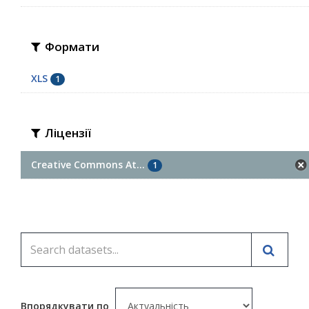
Формати
XLS
1
Ліцензії
Creative Commons At...
1
Впорядкувати по