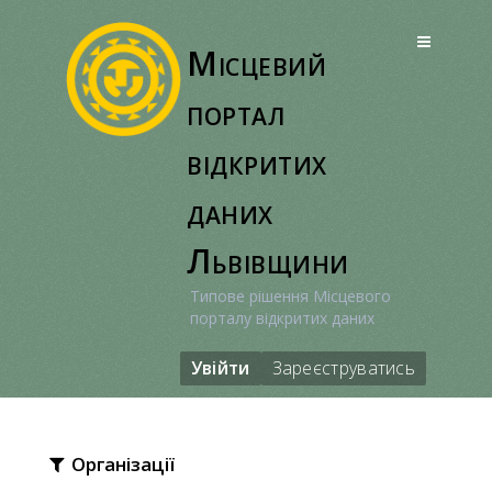
Перейти
до
Місцевий
вмісту
портал
відкритих
даних
Львівщини
Типове рішення Місцевого
порталу відкритих даних
Увійти
Зареєструватись
Організації