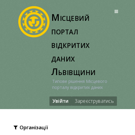
Перейти
до
Місцевий
вмісту
портал
відкритих
даних
Львівщини
Типове рішення Місцевого
порталу відкритих даних
Увійти
Зареєструватись
Організації