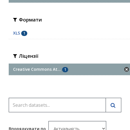
Формати
XLS
1
Ліцензії
Creative Commons At...
1
Впорядкувати по