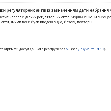
ки регуляторних актів із зазначенням дати набрання чи
істить перелік діючих регуляторних актів Моршинської міської р
 акти, якими вони були введені в дію, базові, повторні...
те отримати доступ до цього реєстру через
API
(see
Документація API
).