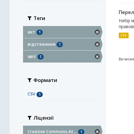
Перелі
Теги
Набір м
правові
акт
1
CSV
відстеження
1
звіт
1
Ви може
Формати
CSV
1
Ліцензії
Creative Commons At...
1