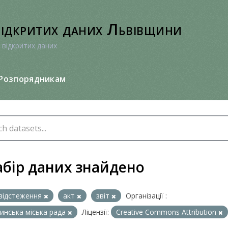
відкритих даних Львівщини
 відкритих даних
Розпорядникам
абір даних знайдено
відстеження
акт
звіт
Організації :
нська міська рада
Ліцензії:
Creative Commons Attribution