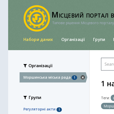
Перейти
до
Місцевий портал 
вмісту
Типове рішення Місцевого порталу
Набори даних
Організації
Групи
Організації
Моршинська міська рада
1
1 н
Групи
Теги:
Морши
Регуляторні акти
1