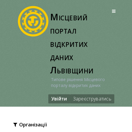
Перейти
до
Місцевий
вмісту
портал
відкритих
даних
Львівщини
Типове рішення Місцевого
порталу відкритих даних
Увійти
Зареєструватись
Організації