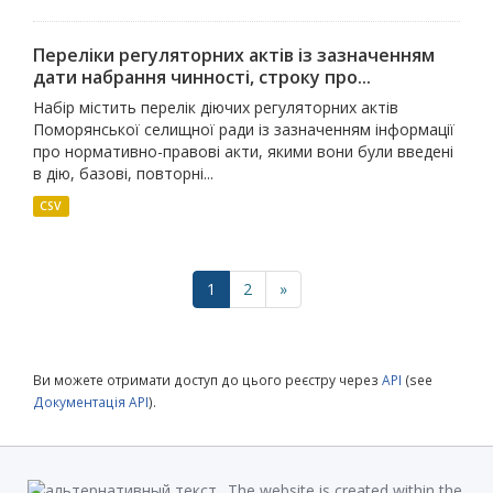
Переліки регуляторних актів із зазначенням
дати набрання чинності, строку про...
Набір містить перелік діючих регуляторних актів
Поморянської селищної ради із зазначенням інформації
про нормативно-правові акти, якими вони були введені
в дію, базові, повторні...
CSV
1
2
»
Ви можете отримати доступ до цього реєстру через
API
(see
Документація API
).
The website is created within the