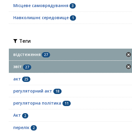
Місцеве самоврядування
3
Навколишнє середовище
1
Теги
відстеження
27
звіт
27
акт
25
регуляторний акт
18
регуляторна політика
11
Акт
2
перелік
2