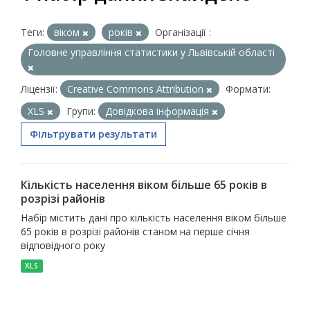
Теги:
віком
років
Організації :
Головне управління статистики у Львівській області
Ліцензії:
Creative Commons Attribution
Формати:
XLS
Групи:
Довідкова інформація
Фільтрувати результати
Кількість населення віком більше 65 років в
розрізі районів
Набір містить дані про кількість населення віком більше
65 років в розрізі районів станом на перше січня
відповідного року
XLS