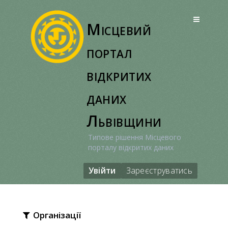
Перейти
до
Місцевий
вмісту
портал
відкритих
даних
Львівщини
Типове рішення Місцевого
порталу відкритих даних
Увійти
Зареєструватись
Організації