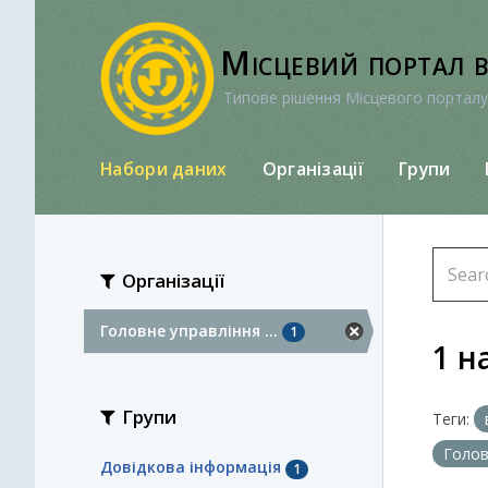
Перейти
до
Місцевий портал 
вмісту
Типове рішення Місцевого порталу
Набори даних
Організації
Групи
Організації
Головне управління ...
1
1 н
Групи
Теги:
Голов
Довідкова інформація
1