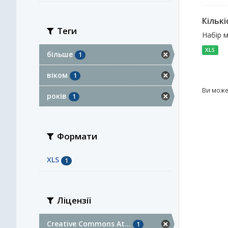
Кількі
Теги
Набір м
XLS
більше
1
віком
1
Ви може
років
1
Формати
XLS
1
Ліцензії
Creative Commons At...
1