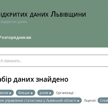
відкритих даних Львівщини
 відкритих даних
Розпорядникам
абір даних знайдено
віком
більше
років
Організації :
не управління статистики у Львівській області
Ліцензії:
Crea