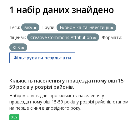
1 набір даних знайдено
Теги:
віку
Групи:
Економіка та інвестиції
Ліцензії:
Creative Commons Attribution
Формати:
XLS
Фільтрувати результати
Кількість населення у працездатному віці 15-
59 років у розрізі районів.
Набір містить дані про кількість населення у
працездатному віці 15-59 років у розрізі районів станом
на перше січня відповідного року.
XLS