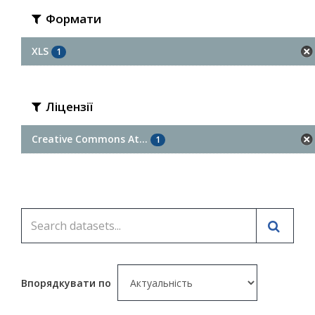
Формати
XLS
1
Ліцензії
Creative Commons At...
1
Впорядкувати по