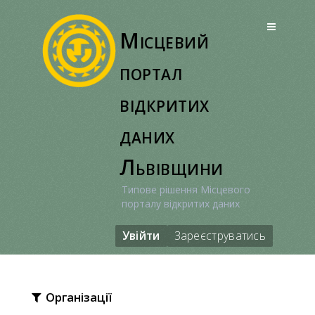
Перейти
до
Місцевий
вмісту
портал
відкритих
даних
Львівщини
Типове рішення Місцевого
порталу відкритих даних
Увійти
Зареєструватись
Організації