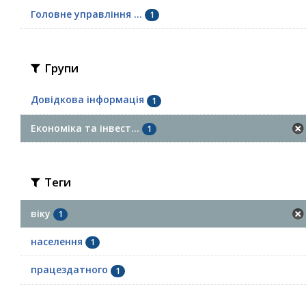
Головне управління ...
1
Групи
Довідкова інформація
1
Економіка та інвест...
1
Теги
віку
1
населення
1
працездатного
1