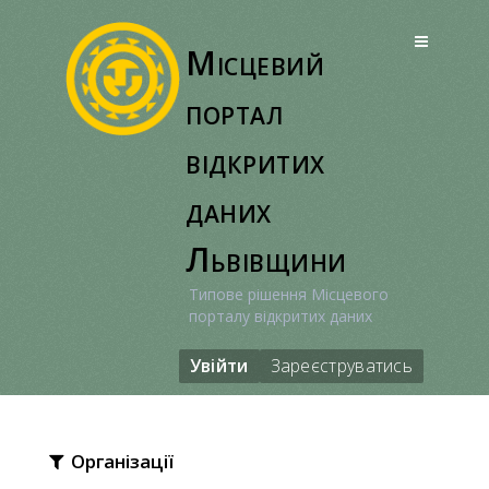
Перейти
до
Місцевий
вмісту
портал
відкритих
даних
Львівщини
Типове рішення Місцевого
порталу відкритих даних
Увійти
Зареєструватись
Організації