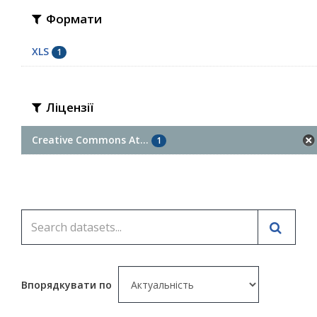
Формати
XLS
1
Ліцензії
Creative Commons At...
1
Впорядкувати по