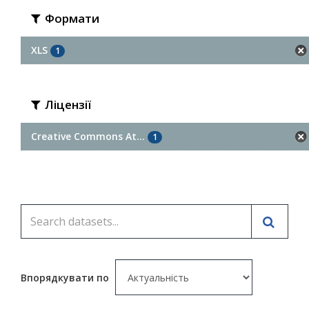
Формати
XLS
1
Ліцензії
Creative Commons At...
1
Впорядкувати по