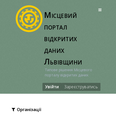
Перейти
до
Місцевий
вмісту
портал
відкритих
даних
Львівщини
Типове рішення Місцевого
порталу відкритих даних
Увійти
Зареєструватись
Організації