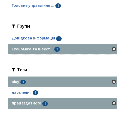
Головне управління ...
1
Групи
Довідкова інформація
1
Економіка та інвест...
1
Теги
віку
1
населення
1
працездатного
1