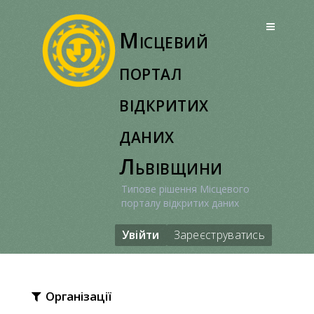
Перейти
до
Місцевий
вмісту
портал
відкритих
даних
Львівщини
Типове рішення Місцевого
порталу відкритих даних
Увійти
Зареєструватись
Організації