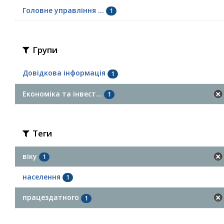
Головне управління ...
1
Групи
Довідкова інформація
1
Економіка та інвест...
1
Теги
віку
1
населення
1
працездатного
1