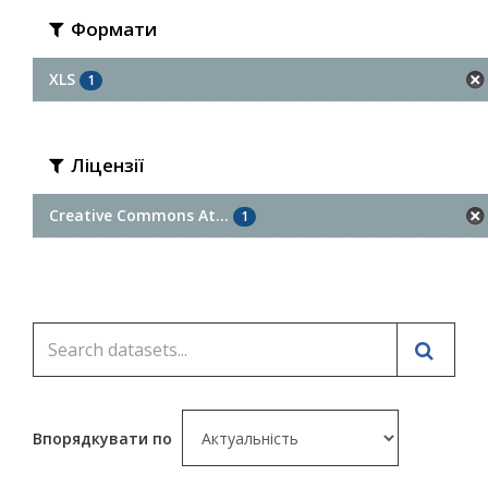
Формати
XLS
1
Ліцензії
Creative Commons At...
1
Впорядкувати по