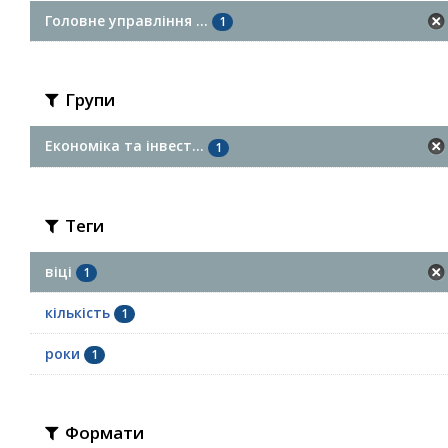
Головне управління ...
1
Групи
Економіка та інвест...
1
Теги
віці
1
кількість
1
роки
1
Формати