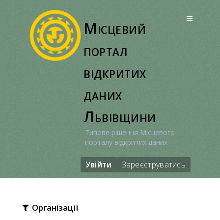
Перейти
до
Місцевий
вмісту
портал
відкритих
даних
Львівщини
Типове рішення Місцевого
порталу відкритих даних
Увійти
Зареєструватись
Організації