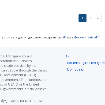
1
2
»
те отримати доступ до цього реєстру через
API
(see
Документація API
).
 the Transparency and
API
istration and Services
Політика відкритих дани
is made possible by the
Про портал
ican people through the United
nal Development (USAID)
K government. The contents do
ews of USAID or the United
government’s official policies.
 будь ласка, напишіть нам: