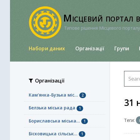
Перейти
до
Місцевий портал 
вмісту
Типове рішення Місцевого порталу
Набори даних
Організації
Групи
Організації
Кам'янка-Бузька міс...
2
31 
Белзька міська рада
1
Теги:
Бориславська міська...
1
Бісковицька сільськ...
1