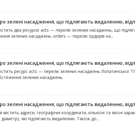
про зелені насадження, що підлягають видаленню, відпо
істить два ресурси: acts — перелік зелених насаджень, що підля
ння зелених насаджень; orders — перелік ордерів на...
про зелені насадження, що підлягають видаленню, відпо
істить ресурс acts — перелік зелених насаджень Лопатинської Т
обстеження зелених насаджень.
про зелені насадження, що підлягають видаленню, відпо
 містить адреси, географічні координати, кількісні та якісні хара
 діаметр), які підлягають видаленню. Також до...