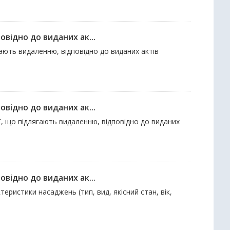
відно до виданих ак...
гають видаленню, відповідно до виданих актів
відно до виданих ак...
Г, що підлягають видаленню, відповідно до виданих
відно до виданих ак...
ктеристики насаджень (тип, вид, якісний стан, вік,