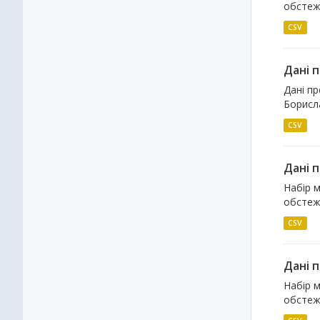
обстеже
CSV
Дані 
Дані п
Борисла
CSV
Дані 
Набір м
обстеже
CSV
Дані 
Набір м
обстеже