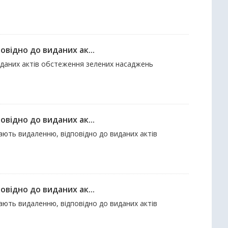
відно до виданих ак...
виданих актів обстеження зелених насаджень
відно до виданих ак...
гають видаленню, відповідно до виданих актів
відно до виданих ак...
гають видаленню, відповідно до виданих актів