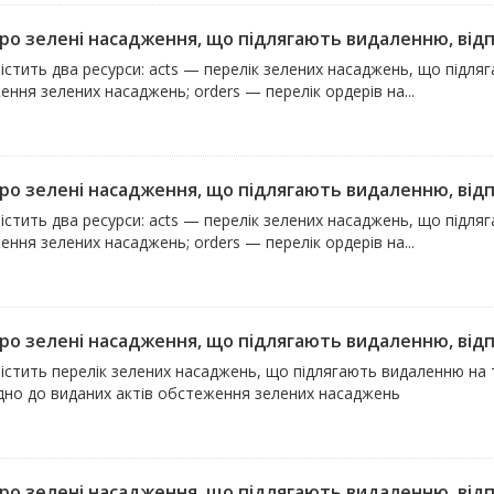
про зелені насадження, що підлягають видаленню, відпо
істить два ресурси: acts — перелік зелених насаджень, що підля
ння зелених насаджень; orders — перелік ордерів на...
про зелені насадження, що підлягають видаленню, відпо
істить два ресурси: acts — перелік зелених насаджень, що підля
ння зелених насаджень; orders — перелік ордерів на...
про зелені насадження, що підлягають видаленню, відпо
істить перелік зелених насаджень, що підлягають видаленню на 
ідно до виданих актів обстеження зелених насаджень
про зелені насадження, що підлягають видаленню, відпо