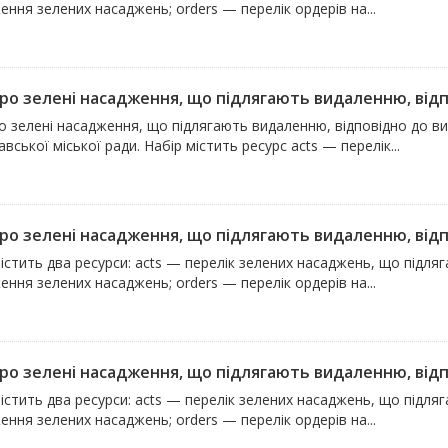
ння зелених насаджень; orders — перелік ордерів на...
про зелені насадження, що підлягають видаленню, відпо
ро зелені насадження, що підлягають видаленню, відповідно до 
вської міської ради. Набір містить ресурс acts — перелік...
про зелені насадження, що підлягають видаленню, відпо
істить два ресурси: acts — перелік зелених насаджень, що підля
ння зелених насаджень; orders — перелік ордерів на...
про зелені насадження, що підлягають видаленню, відпо
істить два ресурси: acts — перелік зелених насаджень, що підля
ння зелених насаджень; orders — перелік ордерів на...