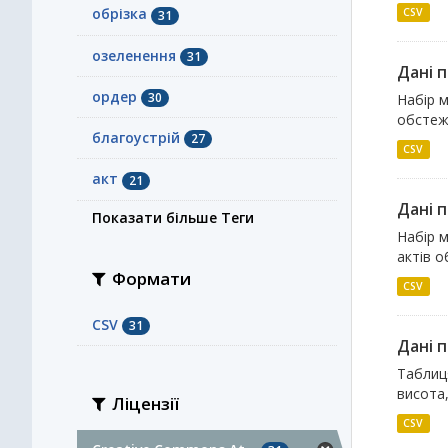
обрізка
CSV
31
озеленення
31
Дані 
ордер
30
Набір м
обстеже
благоустрій
27
CSV
акт
21
Дані 
Показати більше Теги
Набір м
актів 
Формати
CSV
CSV
31
Дані 
Таблиця
висота,
Ліцензії
CSV