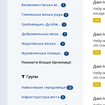
Дані 
Великомостівська мі...
1
Набір м
насадж
Глинянська міська рада
1
CSV
Грабовецько-Дулібів...
1
Добромильська міськ...
Дані 
1
Набір м
Жидачівська міська ...
1
обстеже
CSV
Журавненська селищн...
1
Показати більше Організації
Дані 
Набір м
Групи
обстеже
CSV
Навколишнє середовище
22
Інфраструктура міста
5
Дані 
Набір м