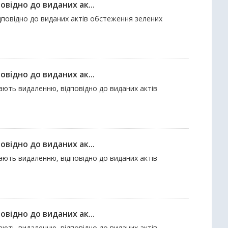
відно до виданих ак...
ідповідно до виданих актів обстеження зелених
відно до виданих ак...
гають видаленню, відповідно до виданих актів
відно до виданих ак...
гають видаленню, відповідно до виданих актів
відно до виданих ак...
гають видаленню, відповідно до виданих актів