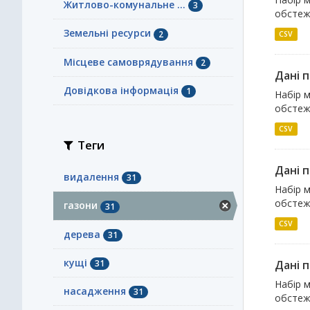
Житлово-комунальне ...
3
обстеже
Земельні ресурси
2
CSV
Місцеве самоврядування
2
Дані 
Довідкова інформація
1
Набір м
обстеже
CSV
Теги
Дані 
видалення
31
Набір м
обстеже
газони
31
CSV
дерева
31
кущі
31
Дані 
Набір м
насадження
31
обстеже