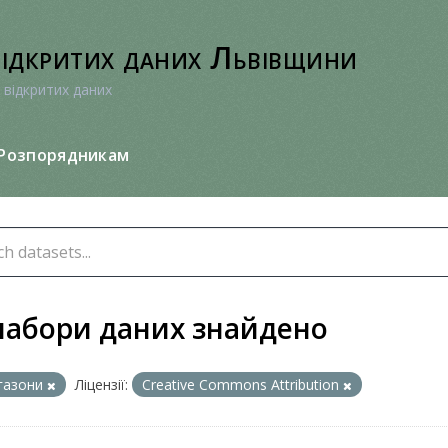
відкритих даних Львівщини
 відкритих даних
Розпорядникам
набори даних знайдено
газони
Ліцензії:
Creative Commons Attribution