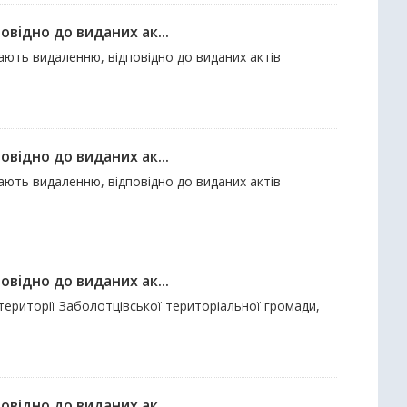
відно до виданих ак...
гають видаленню, відповідно до виданих актів
відно до виданих ак...
гають видаленню, відповідно до виданих актів
відно до виданих ак...
території Заболотцівської територіальної громади,
відно до виданих ак...