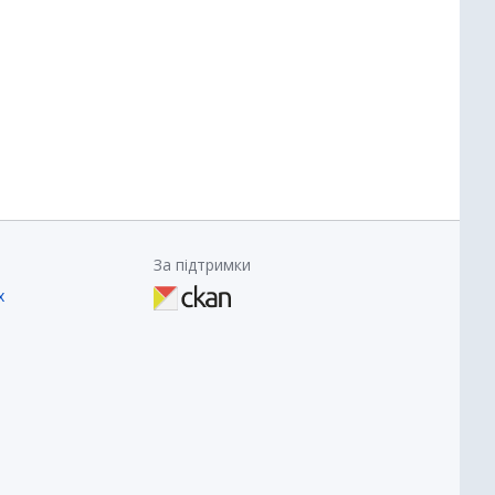
За підтримки
х