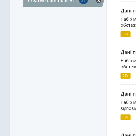
Creative Commons At...
31
Дані 
Набір м
обстеже
CSV
Дані 
Набір м
обстеже
CSV
Дані 
Набір м
відпов
CSV
Дані 