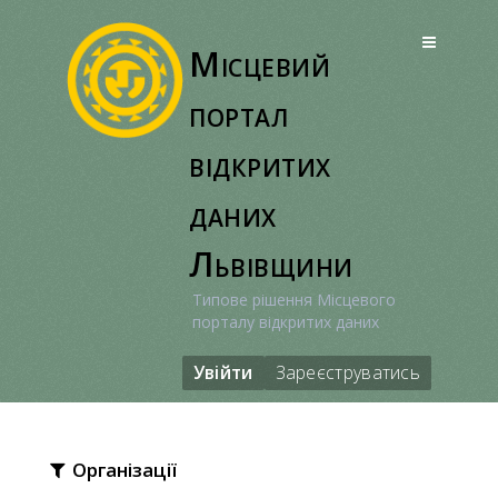
Перейти
до
Місцевий
вмісту
портал
відкритих
даних
Львівщини
Типове рішення Місцевого
порталу відкритих даних
Увійти
Зареєструватись
Організації