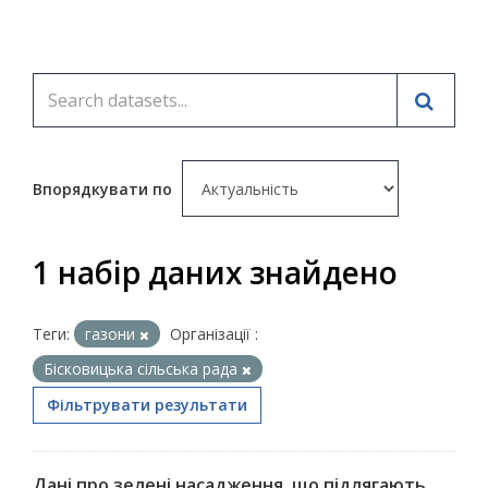
Впорядкувати по
1 набір даних знайдено
Теги:
газони
Організації :
Бісковицька сільська рада
Фільтрувати результати
Дані про зелені насадження, що підлягають