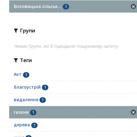
Бісковицька сільськ...
1
Групи
Немає Групи, які б підходили пошуковому запиту
Теги
Акт
1
благоустрій
1
видалення
1
газони
1
дерева
1