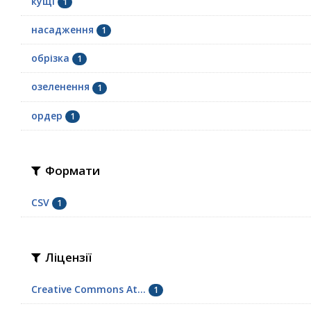
кущі
1
насадження
1
обрізка
1
озеленення
1
ордер
1
Формати
CSV
1
Ліцензії
Creative Commons At...
1