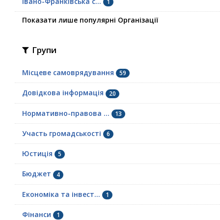
Івано-Франківська с...
1
Показати лише популярні Організації
Групи
Місцеве самоврядування
59
Довідкова інформація
20
Нормативно-правова ...
13
Участь громадськості
6
Юстиція
5
Бюджет
4
Економіка та інвест...
1
Фінанси
1