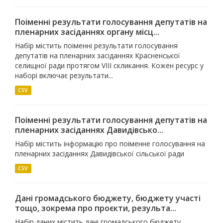
Поіменні результати голосування депутатів на
пленарних засіданнях органу місц...
Набір містить поіменні результати голосування
депутатів на пленарних засіданнях Красненської
селищної ради протягом VІII скликання. Кожен ресурс у
наборі включає результати...
CSV
Поіменні результати голосування депутатів на
пленарних засіданнях Давидівсько...
Набір містить інформацію про поіменне голосування на
пленарних засіданнях Давидівської сільської ради
CSV
Дані громадського бюджету, бюджету участі
тощо, зокрема про проєкти, результа...
Набір даних містить дані громадського бюджету,