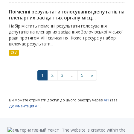
Поіменні результати голосування депутатів на
пленарних засіданнях органу місц...
Набір містить поіменні результати голосування
депутатів на пленарних засіданнях Золочівської міської
ради протягом VIII скликання. Кожен ресурс у наборі
включає результати...
CSV
1
2
3
...
5
»
Ви можете отримати доступ до цього реєстру через
API
(see
Документація API
).
The website is created within the