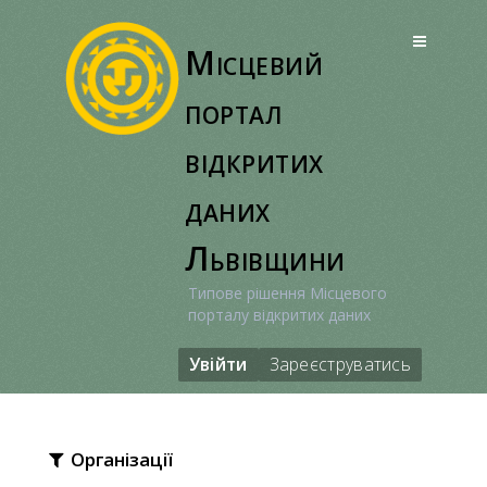
Перейти
до
Місцевий
вмісту
портал
відкритих
даних
Львівщини
Типове рішення Місцевого
порталу відкритих даних
Увійти
Зареєструватись
Організації