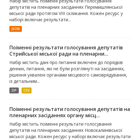
Набір містить поіменні результати голосування
депутатів на пленарних засіданнях Перемишлянської
міської ради протягом VIII скликання. Кожен ресурс у
наборі включає результати...
JSON
Поіменні результати голосування депутатів
Стрийської міської ради на пленарни...
Набір містить дані про питання включені до порядків
денних, питання, які не були розглянуті на засіданнях,
рішення ухвалені органами місцевого самоврядування,
із детальним...
ZIP
CSV
Поіменні результати голосування депутатів на
пленарних засіданнях органу місц...
Набір містить поіменні результати голосування
депутатів на пленарних засіданнях Новокалинівської
міської ради. Кожен ресурс у наборі включає результати