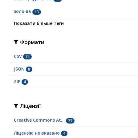
золочів
13
Показати більше Теги
Формати
CSV
74
JSON
8
ZIP
4
Ліцензії
Creative Commons At...
77
Ліцензію не вказано
4