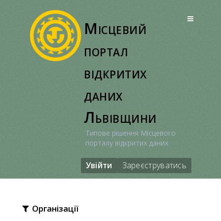
Перейти
до
Місцевий
вмісту
портал
відкритих
даних
Львівщини
Типове рішення Місцевого
порталу відкритих даних
Увійти
Зареєструватись
Організації