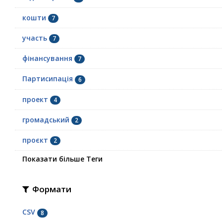
кошти
7
участь
7
фінансування
7
Партисипація
6
проект
4
громадський
2
проєкт
2
Показати більше Теги
Формати
CSV
8