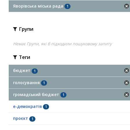
Яворівська міська рада
1
Групи
Немає Групи, які б підходили пошуковому запиту
Теги
бюджет
1
голосування
1
громадський бюджет
1
е-демократія
1
проєкт
1