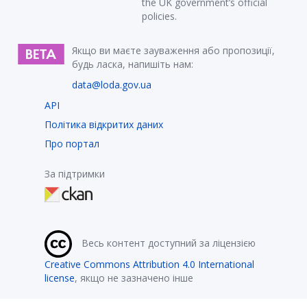
the UK government’s official
policies.
Якщо ви маєте зауваження або пропозиції,
будь ласка, напишіть нам:
data@loda.gov.ua
API
Політика відкритих даних
Про портал
За підтримки
Весь контент доступний за ліцензією
Creative Commons Attribution 4.0 International
license
, якщо не зазначено інше