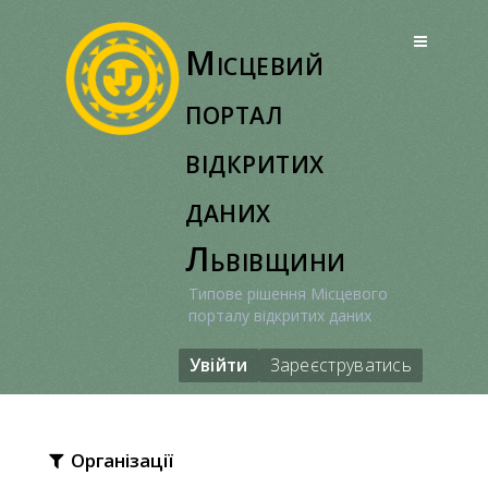
Перейти
до
Місцевий
вмісту
портал
відкритих
даних
Львівщини
Типове рішення Місцевого
порталу відкритих даних
Увійти
Зареєструватись
Організації