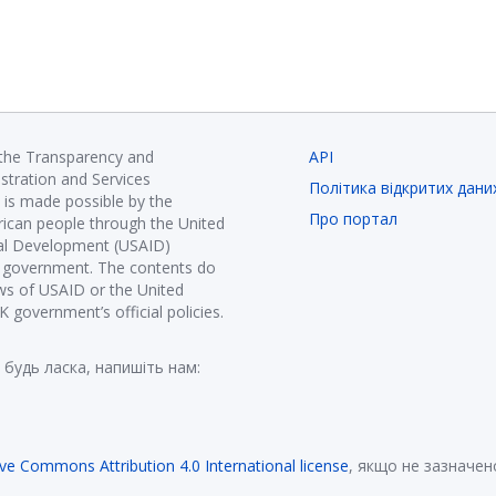
 the Transparency and
API
istration and Services
Політика відкритих дани
is made possible by the
Про портал
ican people through the United
nal Development (USAID)
K government. The contents do
ews of USAID or the United
government’s official policies.
 будь ласка, напишіть нам:
ive Commons Attribution 4.0 International license
, якщо не зазначен