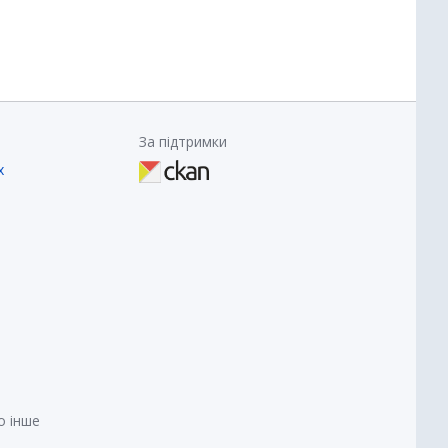
За підтримки
х
о інше