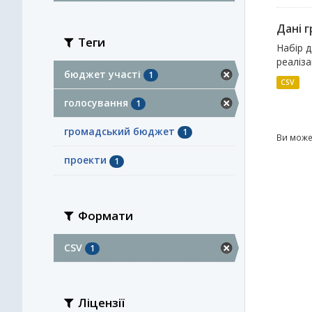
Дані 
Теги
Набір 
реаліза
бюджет участі
1
CSV
голосування
1
громадський бюджет
1
Ви може
проекти
1
Формати
CSV
1
Ліцензії