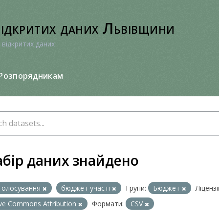
відкритих даних Львівщини
 відкритих даних
Розпорядникам
абір даних знайдено
голосування
бюджет участі
Групи:
Бюджет
Ліцензії
ive Commons Attribution
Формати:
CSV