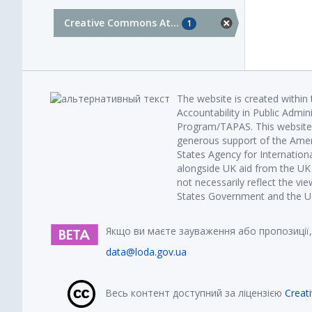
Creative Commons At...
1
The website is created within
Accountability in Public Admin
Program/TAPAS. This website 
generous support of the Amer
States Agency for Internatio
alongside UK aid from the U
not necessarily reflect the vi
States Government and the UK 
Якщо ви маєте зауваження або пропозиції,
data@loda.gov.ua
Весь контент доступний за ліцензією
Creat