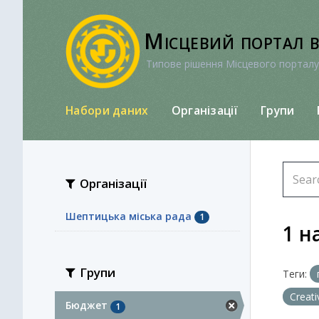
Перейти
до
Місцевий портал 
вмісту
Типове рішення Місцевого порталу
Набори даних
Організації
Групи
Організації
Шептицька міська рада
1
1 н
Групи
Теги:
Creat
Бюджет
1