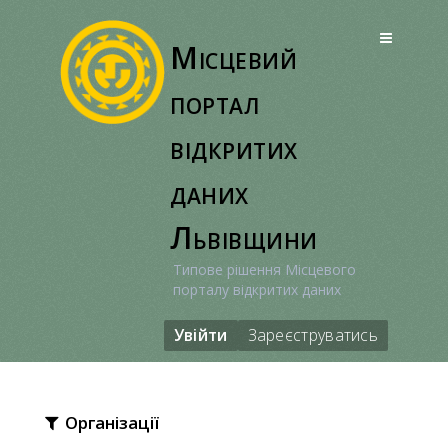
Перейти
до
Місцевий
вмісту
портал
відкритих
даних
Львівщини
Типове рішення Місцевого
порталу відкритих даних
Увійти
Зареєструватись
Організації