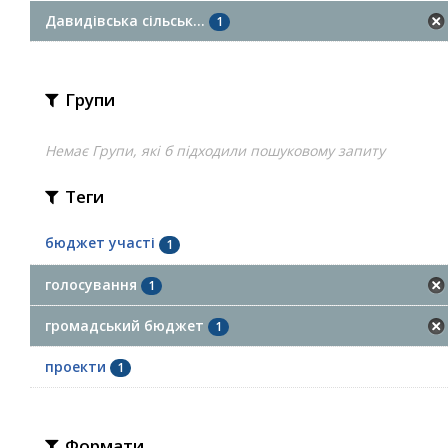
Давидівська сільськ...
1
Групи
Немає Групи, які б підходили пошуковому запиту
Теги
бюджет участі
1
голосування
1
громадський бюджет
1
проекти
1
Формати