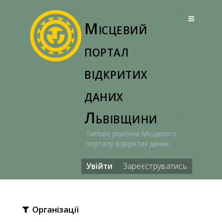
Перейти
до
Місцевий
вмісту
портал
відкритих
даних
Львівщини
Типове рішення Місцевого
порталу відкритих даних
Увійти
Зареєструватись
Організації