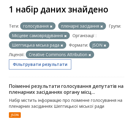
1 набір даних знайдено
Теги:
голосування
пленарні засідання
Групи:
Місцеве самоврядування
Організації :
Шептицька міська рада
Формати:
JSON
Ліцензії:
Creative Commons Attribution
Фільтрувати результати
Поіменні результати голосування депутатів на
пленарних засіданнях органу місц...
Набір містить інформацію про поіменне голосування на
пленарних засіданнях Шептицької міської ради
JSON