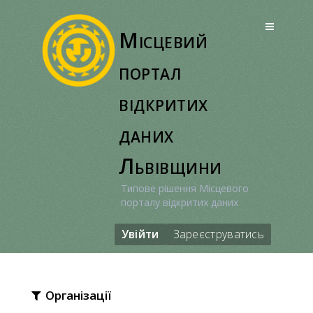
Перейти
до
Місцевий
вмісту
портал
відкритих
даних
Львівщини
Типове рішення Місцевого
порталу відкритих даних
Увійти
Зареєструватись
Організації