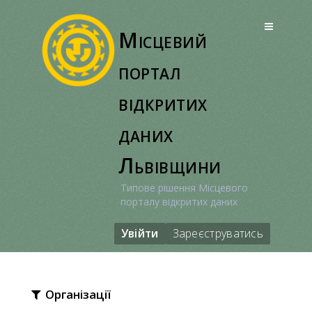
Перейти
до
Місцевий
вмісту
портал
відкритих
даних
Львівщини
Типове рішення Місцевого
порталу відкритих даних
Увійти
Зареєструватись
Організації