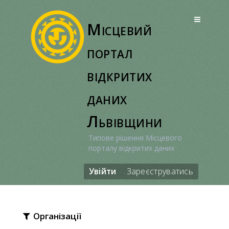
Перейти
до
Місцевий
вмісту
портал
відкритих
даних
Львівщини
Типове рішення Місцевого
порталу відкритих даних
Увійти
Зареєструватись
Організації