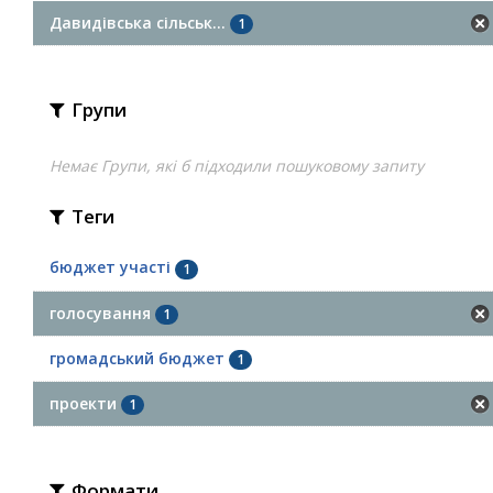
Давидівська сільськ...
1
Групи
Немає Групи, які б підходили пошуковому запиту
Теги
бюджет участі
1
голосування
1
громадський бюджет
1
проекти
1
Формати