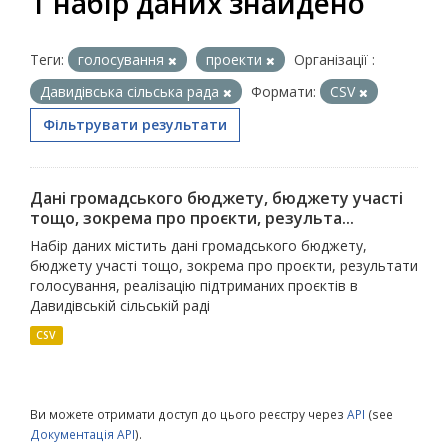
1 набір даних знайдено
Теги:
голосування
проекти
Організації :
Давидівська сільська рада
Формати:
CSV
Фільтрувати результати
Дані громадського бюджету, бюджету участі
тощо, зокрема про проєкти, результа...
Набір даних містить дані громадського бюджету,
бюджету участі тощо, зокрема про проєкти, результати
голосування, реалізацію підтриманих проєктів в
Давидівській сільській раді
CSV
Ви можете отримати доступ до цього реєстру через
API
(see
Документація API
).