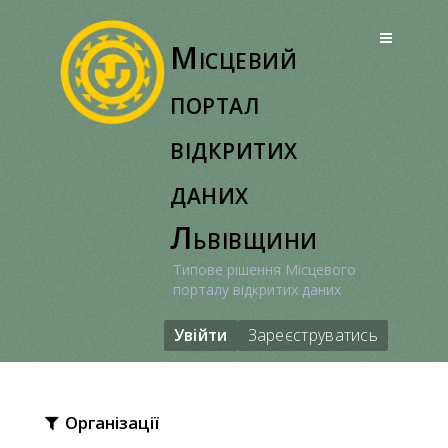
Перейти
до
Місцевий
вмісту
портал
відкритих
даних
Львівщини
Типове рішення Місцевого
порталу відкритих даних
Увійти
Зареєструватись
Організації