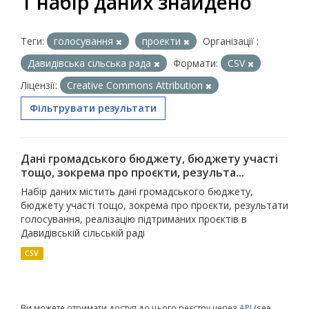
1 набір даних знайдено
Теги:
голосування
проекти
Організації :
Давидівська сільська рада
Формати:
CSV
Ліцензії:
Creative Commons Attribution
Фільтрувати результати
Дані громадського бюджету, бюджету участі
тощо, зокрема про проєкти, результа...
Набір даних містить дані громадського бюджету,
бюджету участі тощо, зокрема про проєкти, результати
голосування, реалізацію підтриманих проєктів в
Давидівській сільській раді
CSV
Ви можете отримати доступ до цього реєстру через
API
(see