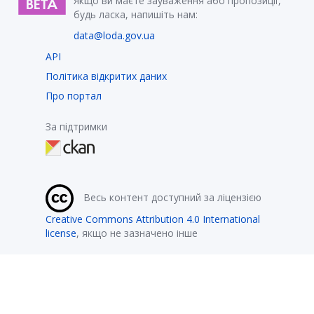
Якщо ви маєте зауваження або пропозиції,
будь ласка, напишіть нам:
data@loda.gov.ua
API
Політика відкритих даних
Про портал
За підтримки
Весь контент доступний за ліцензією
Creative Commons Attribution 4.0 International
license
, якщо не зазначено інше