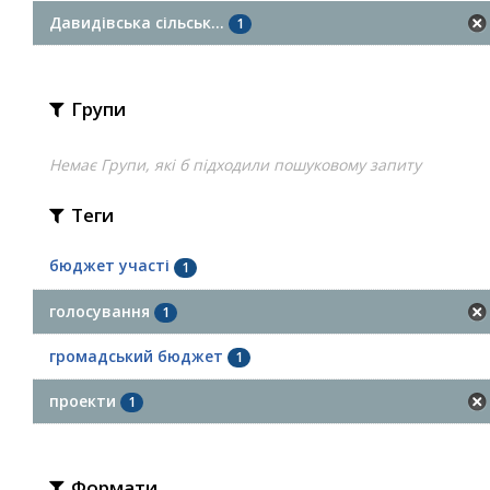
Давидівська сільськ...
1
Групи
Немає Групи, які б підходили пошуковому запиту
Теги
бюджет участі
1
голосування
1
громадський бюджет
1
проекти
1
Формати