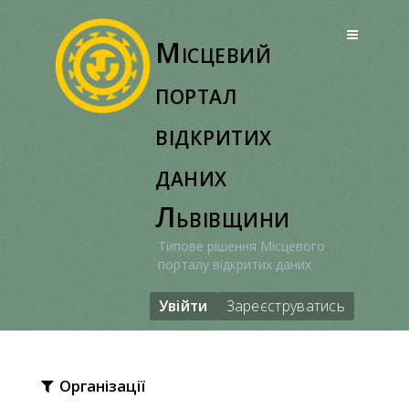
Перейти
до
Місцевий
вмісту
портал
відкритих
даних
Львівщини
Типове рішення Місцевого
порталу відкритих даних
Увійти
Зареєструватись
Організації