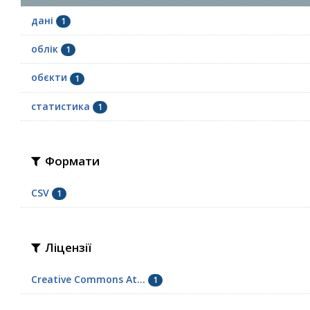
дані
1
облік
1
обєкти
1
статистика
1
Формати
CSV
1
Ліцензії
Creative Commons At...
1