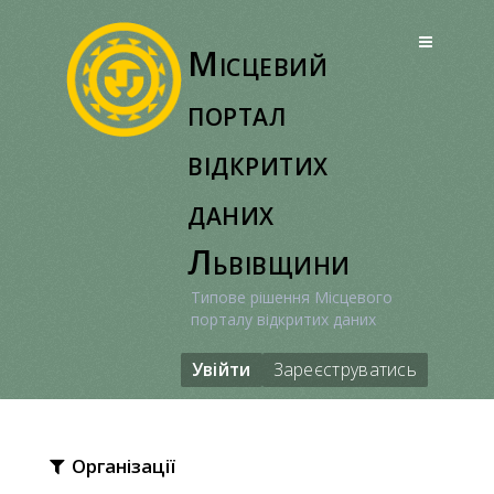
Перейти
до
Місцевий
вмісту
портал
відкритих
даних
Львівщини
Типове рішення Місцевого
порталу відкритих даних
Увійти
Зареєструватись
Організації