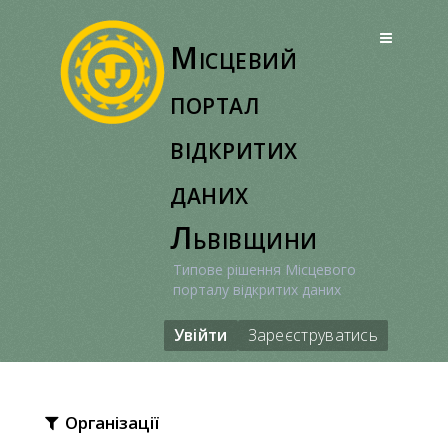
Перейти
до
Місцевий
вмісту
портал
відкритих
даних
Львівщини
Типове рішення Місцевого
порталу відкритих даних
Увійти
Зареєструватись
Організації