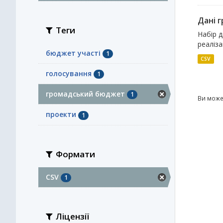
Дані 
Теги
Набір 
реаліза
бюджет участі
1
CSV
голосування
1
громадський бюджет
1
Ви може
проекти
1
Формати
CSV
1
Ліцензії