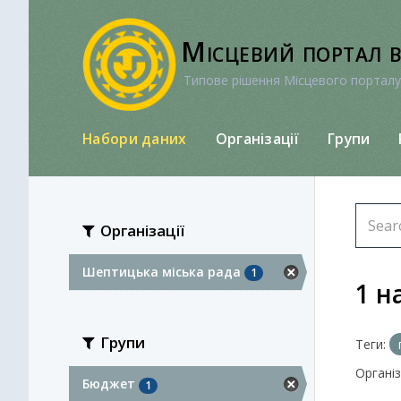
Перейти
до
Місцевий портал 
вмісту
Типове рішення Місцевого порталу
Набори даних
Організації
Групи
Організації
Шептицька міська рада
1
1 н
Групи
Теги:
Організа
Бюджет
1