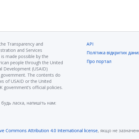
 the Transparency and
API
istration and Services
Політика відкритих дани
is made possible by the
Про портал
ican people through the United
nal Development (USAID)
K government. The contents do
ews of USAID or the United
government’s official policies.
 будь ласка, напишіть нам:
ive Commons Attribution 4.0 International license
, якщо не зазначен