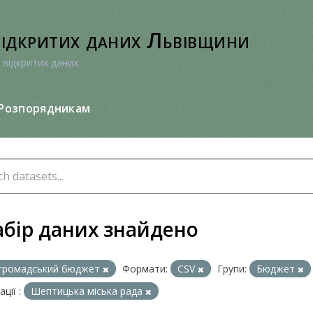
відкритих даних Львівщини
 відкритих даних
Розпорядникам
абір даних знайдено
громадський бюджет
Формати:
CSV
Групи:
Бюджет
ції :
Шептицька міська рада