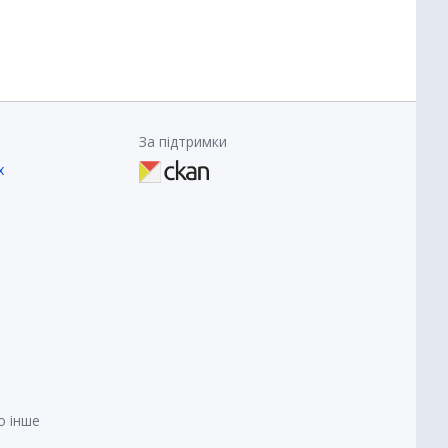
За підтримки
х
о інше