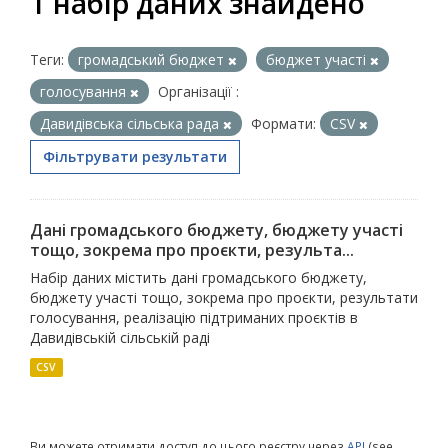
1 набір даних знайдено
Теги:
громадський бюджет
бюджет участі
голосування
Організації :
Давидівська сільська рада
Формати:
CSV
Фільтрувати результати
Дані громадського бюджету, бюджету участі
тощо, зокрема про проєкти, результа...
Набір даних містить дані громадського бюджету,
бюджету участі тощо, зокрема про проєкти, результати
голосування, реалізацію підтриманих проєктів в
Давидівській сільській раді
CSV
Ви можете отримати доступ до цього реєстру через
API
(see