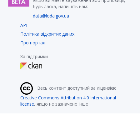
Якщо ви маєте зауваження або пропозиції,
будь ласка, напишіть нам:
data@loda.gov.ua
API
Політика відкритих даних
Про портал
За підтримки
Весь контент доступний за ліцензією
Creative Commons Attribution 4.0 International
license
, якщо не зазначено інше