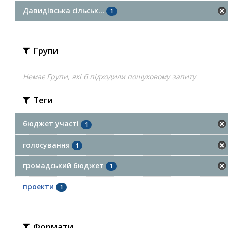
Давидівська сільськ...
1
Групи
Немає Групи, які б підходили пошуковому запиту
Теги
бюджет участі
1
голосування
1
громадський бюджет
1
проекти
1
Формати