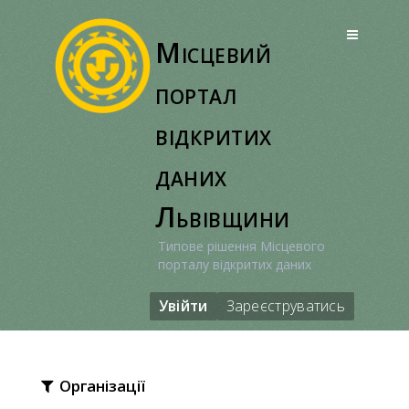
Перейти
до
Місцевий
вмісту
портал
відкритих
даних
Львівщини
Типове рішення Місцевого
порталу відкритих даних
Увійти
Зареєструватись
Організації