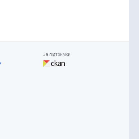
За підтримки
х