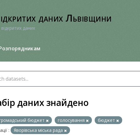
відкритих даних Львівщини
 відкритих даних
Розпорядникам
абір даних знайдено
громадський бюджет
голосування
бюджет
ції :
Яворівська міська рада