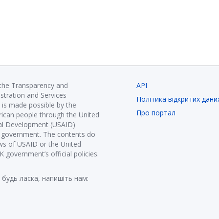
 the Transparency and
API
istration and Services
Політика відкритих дани
is made possible by the
Про портал
ican people through the United
nal Development (USAID)
K government. The contents do
ews of USAID or the United
government’s official policies.
 будь ласка, напишіть нам: