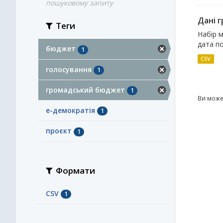
пошуковому запиту
Дані 
Теги
Набір м
дата по
бюджет
1
CSV
голосування
1
громадський бюджет
1
Ви може
е-демократія
1
проєкт
1
Формати
CSV
1