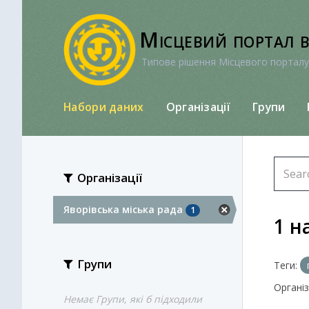
Перейти
до
Місцевий портал 
вмісту
Типове рішення Місцевого порталу
Набори даних
Організації
Групи
Організації
Яворівська міська рада
1
1 н
Групи
Теги:
Організа
Немає Групи, які б підходили