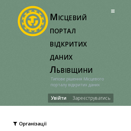
Перейти
до
Місцевий
вмісту
портал
відкритих
даних
Львівщини
Типове рішення Місцевого
порталу відкритих даних
Увійти
Зареєструватись
Організації