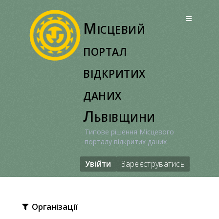
Перейти
до
Місцевий
вмісту
портал
відкритих
даних
Львівщини
Типове рішення Місцевого
порталу відкритих даних
Увійти
Зареєструватись
Організації