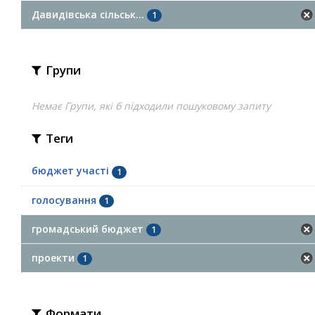
Давидівська сільськ...
1
Групи
Немає Групи, які б підходили пошуковому запиту
Теги
бюджет участі
1
голосування
1
громадський бюджет
1
проекти
1
Формати