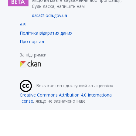
Якщо ви маєте зауваження або пропозиції,
будь ласка, напишіть нам:
data@loda.gov.ua
API
Політика відкритих даних
Про портал
За підтримки
Весь контент доступний за ліцензією
Creative Commons Attribution 4.0 International
license
, якщо не зазначено інше