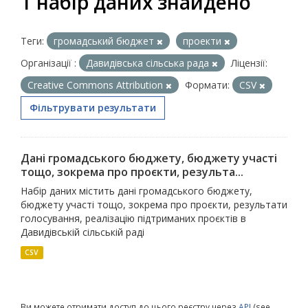
1 набір даних знайдено
Теги:
громадський бюджет
проекти
Організації :
Давидівська сільська рада
Ліцензії:
Creative Commons Attribution
Формати:
CSV
Фільтрувати результати
Дані громадського бюджету, бюджету участі
тощо, зокрема про проєкти, результа...
Набір даних містить дані громадського бюджету,
бюджету участі тощо, зокрема про проєкти, результати
голосування, реалізацію підтриманих проєктів в
Давидівській сільській раді
CSV
Ви можете отримати доступ до цього реєстру через
API
(see