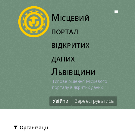
Перейти
до
Місцевий
вмісту
портал
відкритих
даних
Львівщини
Типове рішення Місцевого
порталу відкритих даних
Увійти
Зареєструватись
Організації