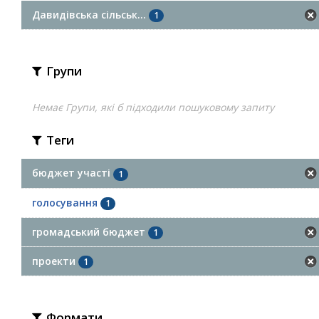
Давидівська сільськ...
1
Групи
Немає Групи, які б підходили пошуковому запиту
Теги
бюджет участі
1
голосування
1
громадський бюджет
1
проекти
1
Формати