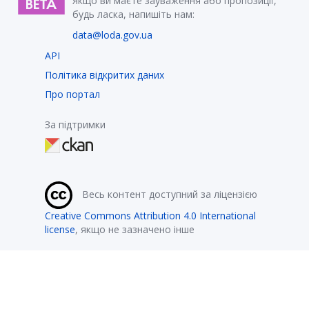
Якщо ви маєте зауваження або пропозиції,
будь ласка, напишіть нам:
data@loda.gov.ua
API
Політика відкритих даних
Про портал
За підтримки
Весь контент доступний за ліцензією
Creative Commons Attribution 4.0 International
license
, якщо не зазначено інше