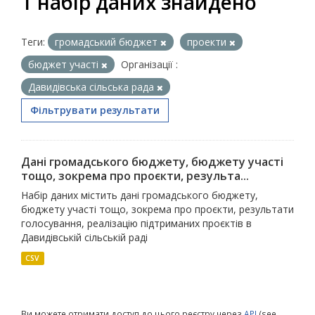
1 набір даних знайдено
Теги:
громадський бюджет
проекти
бюджет участі
Організації :
Давидівська сільська рада
Фільтрувати результати
Дані громадського бюджету, бюджету участі
тощо, зокрема про проєкти, результа...
Набір даних містить дані громадського бюджету,
бюджету участі тощо, зокрема про проєкти, результати
голосування, реалізацію підтриманих проєктів в
Давидівській сільській раді
CSV
Ви можете отримати доступ до цього реєстру через
API
(see