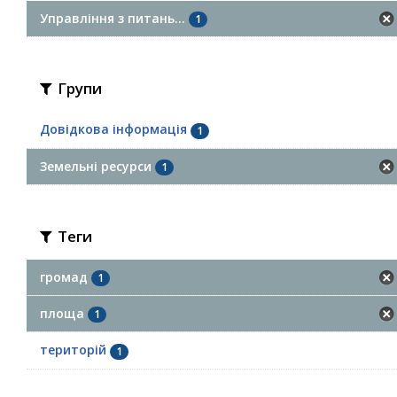
Управління з питань...
1
Групи
Довідкова інформація
1
Земельні ресурси
1
Теги
громад
1
площа
1
територій
1