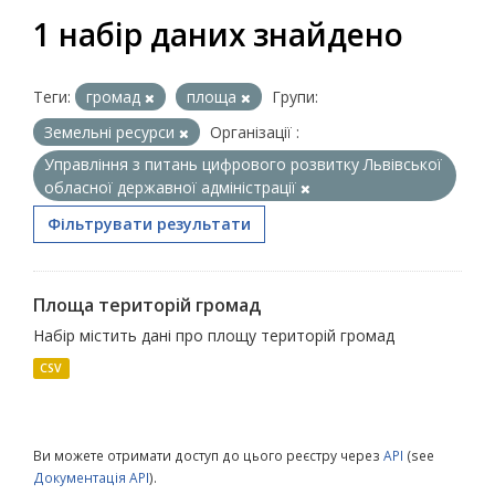
1 набір даних знайдено
Теги:
громад
площа
Групи:
Земельні ресурси
Організації :
Управління з питань цифрового розвитку Львівської
обласної державної адміністрації
Фільтрувати результати
Площа територій громад
Набір містить дані про площу територій громад
CSV
Ви можете отримати доступ до цього реєстру через
API
(see
Документація API
).