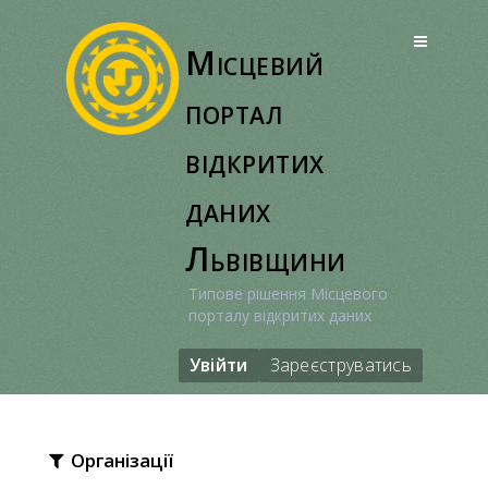
Перейти
до
Місцевий
вмісту
портал
відкритих
даних
Львівщини
Типове рішення Місцевого
порталу відкритих даних
Увійти
Зареєструватись
Організації