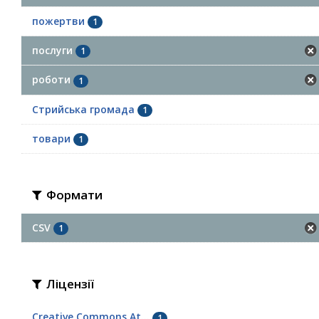
пожертви
1
послуги
1
роботи
1
Стрийська громада
1
товари
1
Формати
CSV
1
Ліцензії
Creative Commons At...
1