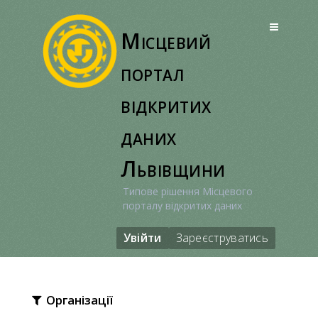
Перейти
до
Місцевий
вмісту
портал
відкритих
даних
Львівщини
Типове рішення Місцевого
порталу відкритих даних
Увійти
Зареєструватись
Організації