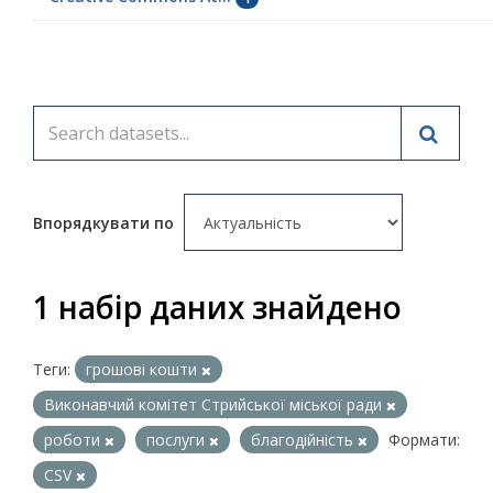
Впорядкувати по
1 набір даних знайдено
Теги:
грошові кошти
Виконавчий комітет Стрийської міської ради
роботи
послуги
благодійність
Формати:
CSV