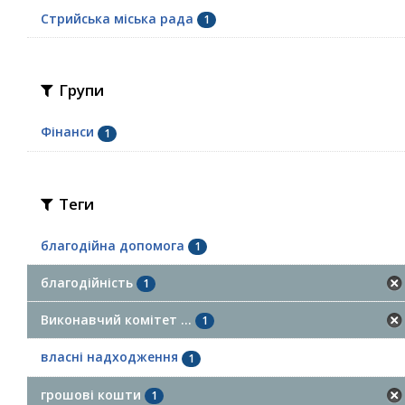
Стрийська міська рада
1
Групи
Фінанси
1
Теги
благодійна допомога
1
благодійність
1
Виконавчий комітет ...
1
власні надходження
1
грошові кошти
1