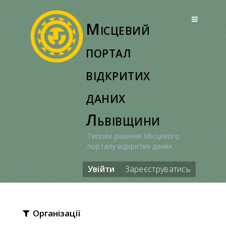
Перейти
до
Місцевий
вмісту
портал
відкритих
даних
Львівщини
Типове рішення Місцевого
порталу відкритих даних
Увійти
Зареєструватись
Організації