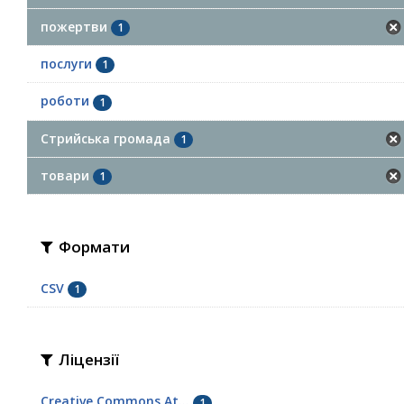
пожертви
1
послуги
1
роботи
1
Стрийська громада
1
товари
1
Формати
CSV
1
Ліцензії
Creative Commons At...
1