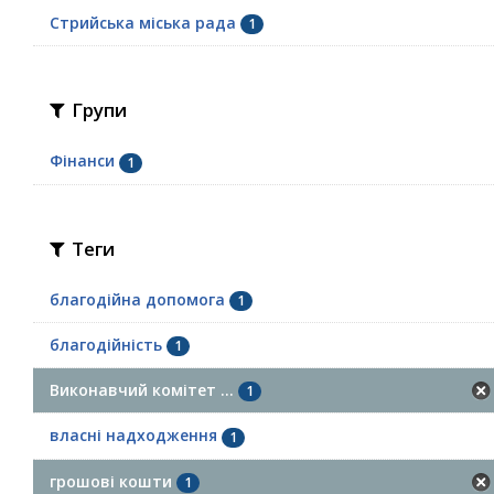
Стрийська міська рада
1
Групи
Фінанси
1
Теги
благодійна допомога
1
благодійність
1
Виконавчий комітет ...
1
власні надходження
1
грошові кошти
1