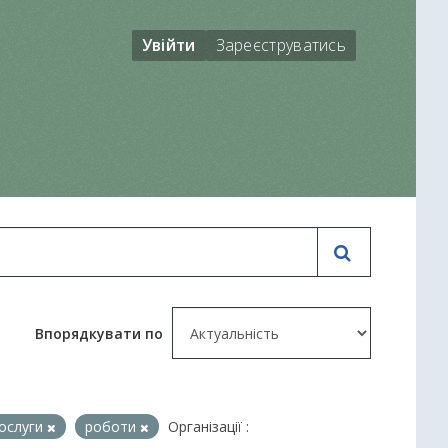
Увійти
Зареєструватись
Впорядкувати по
ослуги
роботи
Організації :