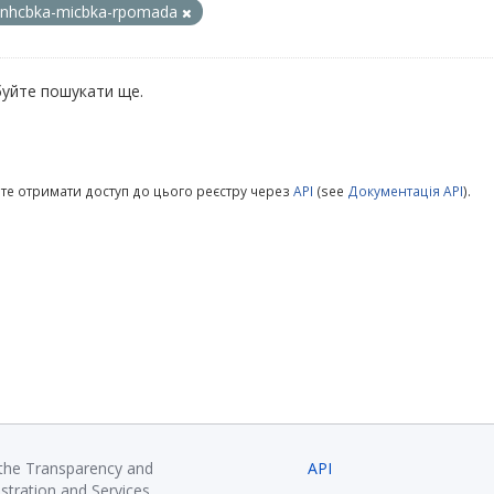
nhcbka-micbka-rpomada
уйте пошукати ще.
те отримати доступ до цього реєстру через
API
(see
Документація API
).
 the Transparency and
API
istration and Services