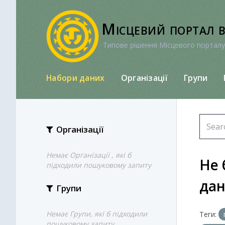
Перейти
до
Місцевий портал 
вмісту
Типове рішення Місцевого порталу
Набори даних
Організації
Групи
Організації
Немає Організації , які б
Не 
підходили пошуковому запиту
да
Групи
Немає Групи, які б підходили
Теги:
пошуковому запиту