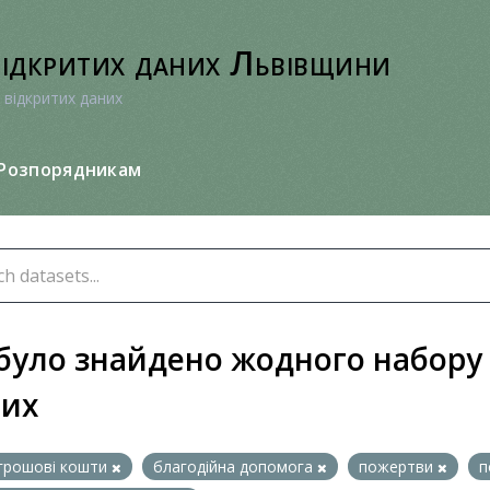
відкритих даних Львівщини
 відкритих даних
Розпорядникам
було знайдено жодного набору
них
грошові кошти
благодійна допомога
пожертви
п