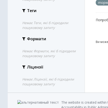
mopw
Теги
Попроб
Немає Теги, які б підходили
пошуковому запиту
Формати
Ви може
Немає Формати, які б підходили
пошуковому запиту
Ліцензії
Немає Ліцензії, які б підходили
пошуковому запиту
The website is created within
Accountability in Public Admin