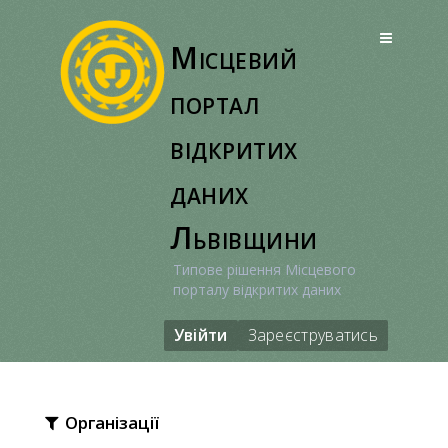
Перейти
до
Місцевий
вмісту
портал
відкритих
даних
Львівщини
Типове рішення Місцевого
порталу відкритих даних
Увійти
Зареєструватись
Організації