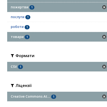
пожертви
1
послуги
1
роботи
1
товари
1
Формати
CSV
1
Ліцензії
Creative Commons At...
1