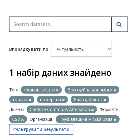
Впорядкувати по
1 набір даних знайдено
Теги:
грошові кошти
благодійна допомога
товари
пожертви
благодійність
Ліцензії:
Creative Commons Attribution
Формати:
CSV
Організації :
Трускавецька міська рада
Фільтрувати результати