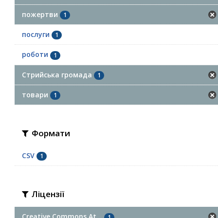
пожертви
1
послуги
1
роботи
1
Стрийська громада
1
товари
1
Формати
CSV
1
Ліцензії
Creative Commons At...
1