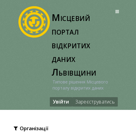
Перейти
до
Місцевий
вмісту
портал
відкритих
даних
Львівщини
Типове рішення Місцевого
порталу відкритих даних
Увійти
Зареєструватись
Організації