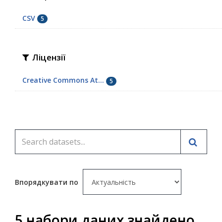
CSV
5
Ліцензії
Creative Commons At...
5
Впорядкувати по
5 набори даних знайдено