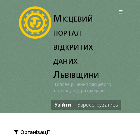
Перейти
до
Місцевий
вмісту
портал
відкритих
даних
Львівщини
Типове рішення Місцевого
порталу відкритих даних
Увійти
Зареєструватись
Організації