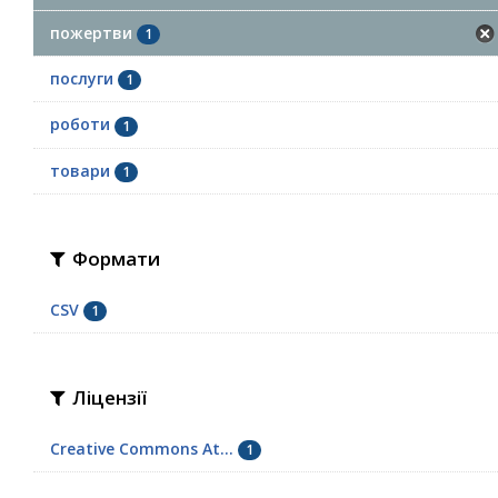
пожертви
1
послуги
1
роботи
1
товари
1
Формати
CSV
1
Ліцензії
Creative Commons At...
1