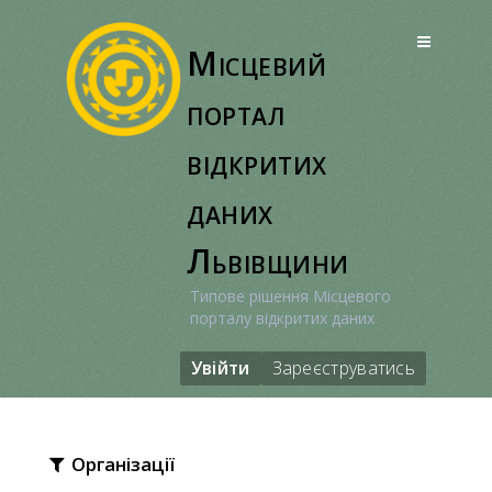
Перейти
до
Місцевий
вмісту
портал
відкритих
даних
Львівщини
Типове рішення Місцевого
порталу відкритих даних
Увійти
Зареєструватись
Організації