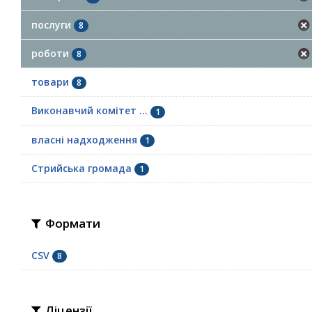
послуги
8
роботи
8
товари
8
Виконавчий комітет ...
1
власні надходження
1
Стрийська громада
1
Формати
CSV
8
Ліцензії