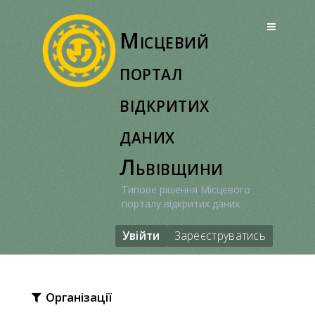
Перейти
до
Місцевий
вмісту
портал
відкритих
даних
Львівщини
Типове рішення Місцевого
порталу відкритих даних
Увійти
Зареєструватись
Організації