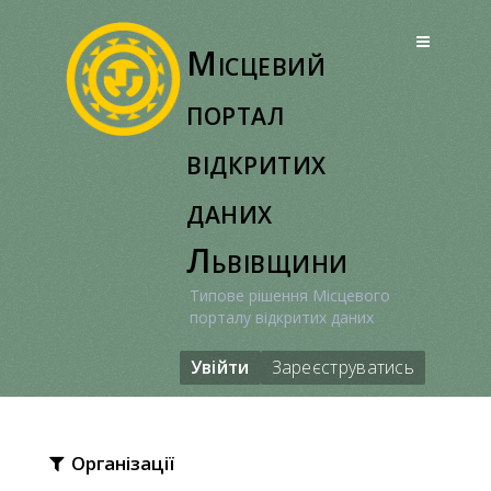
Перейти
до
Місцевий
вмісту
портал
відкритих
даних
Львівщини
Типове рішення Місцевого
порталу відкритих даних
Увійти
Зареєструватись
Організації