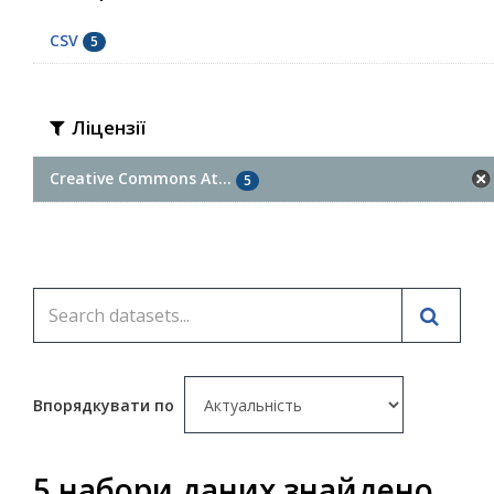
CSV
5
Ліцензії
Creative Commons At...
5
Впорядкувати по
5 набори даних знайдено