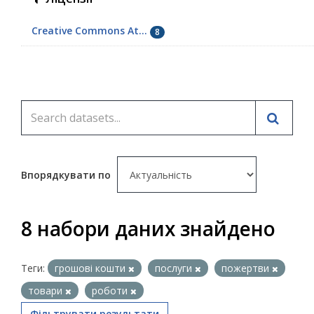
Creative Commons At...
8
Впорядкувати по
8 набори даних знайдено
Теги:
грошові кошти
послуги
пожертви
товари
роботи
Фільтрувати результати