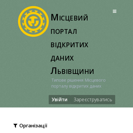
Перейти
до
Місцевий
вмісту
портал
відкритих
даних
Львівщини
Типове рішення Місцевого
порталу відкритих даних
Увійти
Зареєструватись
Організації