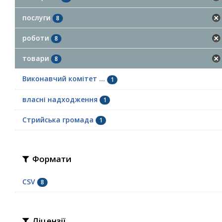
послуги
8
роботи
8
товари
8
Виконавчий комітет ...
1
власні надходження
1
Стрийська громада
1
Формати
CSV
8
Ліцензії