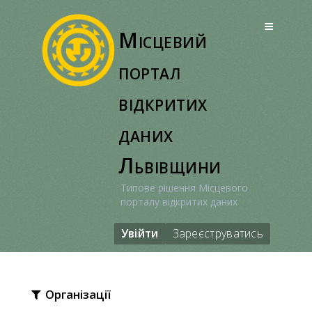
Перейти
до
Місцевий
вмісту
портал
відкритих
даних
Львівщини
Типове рішення Місцевого
порталу відкритих даних
Увійти
Зареєструватись
Організації