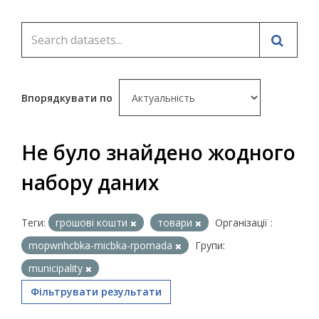
Впорядкувати по
Не було знайдено жодного
набору даних
Теги:
грошові кошти
товари
Організації :
mopwnhcbka-micbka-rpomada
Групи:
municipality
Фільтрувати результати