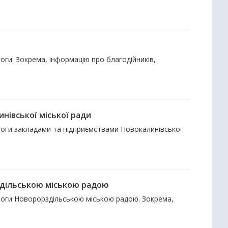
оги. Зокрема, інформацію про благодійників,
нівської міської ради
моги закладами та підприємствами Новокалинівської
здільською міською радою
моги Новорорздільською міською радою. Зокрема,