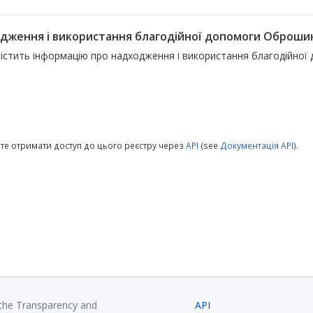
дження і використання благодійної допомоги Оброшин
містить інформацію про надходження і використання благодійної 
те отримати доступ до цього реєстру через
API
(see
Документація API
).
 the Transparency and
API