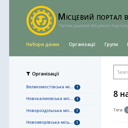
Перейти
до
Місцевий портал 
вмісту
Типове рішення Місцевого порталу
Набори даних
Організації
Групи
Організації
Великомостівська мі...
1
8 н
Новокалинівська міс...
1
Теги:
Новороздільська міс...
1
Новояворівська місь...
1