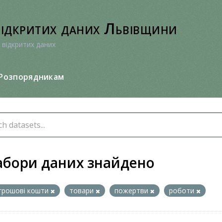
відкритих даних Львівщини
 відкритих даних
Розпорядникам
абори даних знайдено
грошові кошти
товари
пожертви
роботи