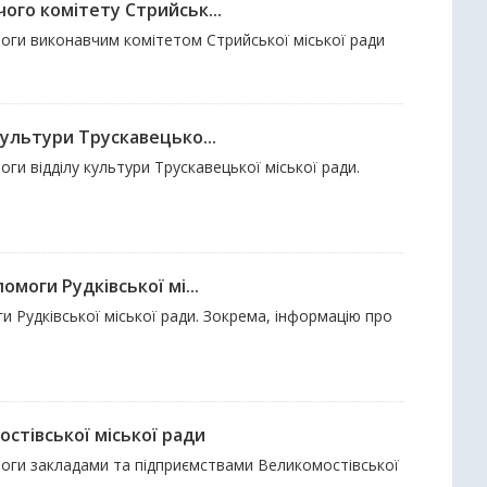
ого комітету Стрийськ...
моги виконавчим комітетом Стрийської міської ради
ультури Трускавецько...
ги відділу культури Трускавецької міської ради.
моги Рудківської мі...
и Рудківської міської ради. Зокрема, інформацію про
стівської міської ради
моги закладами та підприємствами Великомостівської