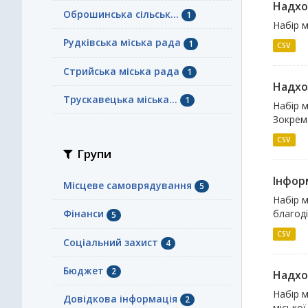
Надхо
Оброшинська сільськ...
1
Набір 
Рудківська міська рада
1
CSV
Стрийська міська рада
1
Надхо
Трускавецька міська...
1
Набір м
Зокрема
CSV
Групи
Інфор
Місцеве самоврядування
5
Набір м
благоді
Фінанси
5
CSV
Соціальний захист
4
Бюджет
2
Надхо
Набір 
Довідкова інформація
2
міської