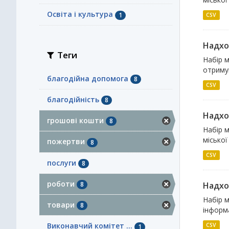
Освіта і культура
1
CSV
Надхо
Теги
Набір м
отримув
благодійна допомога
8
CSV
благодійність
8
Надхо
грошові кошти
8
Набір 
міської
пожертви
8
CSV
послуги
8
роботи
8
Надхо
Набір 
товари
8
інформа
Виконавчий комітет ...
CSV
1