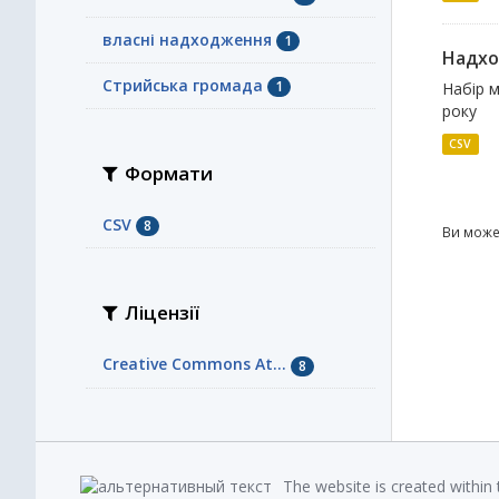
власні надходження
1
Надхо
Стрийська громада
1
Набір 
року
CSV
Формати
CSV
8
Ви може
Ліцензії
Creative Commons At...
8
The website is created within