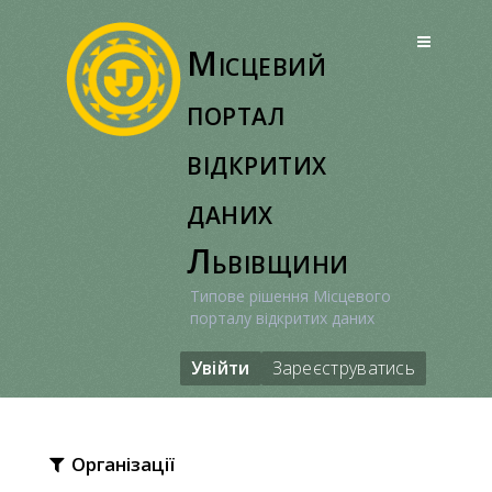
Перейти
до
Місцевий
вмісту
портал
відкритих
даних
Львівщини
Типове рішення Місцевого
порталу відкритих даних
Увійти
Зареєструватись
Організації