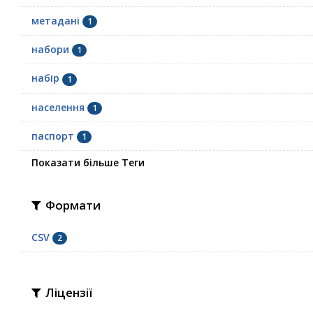
метадані
1
набори
1
набір
1
населення
1
паспорт
1
Показати більше Теги
Формати
CSV
2
Ліцензії