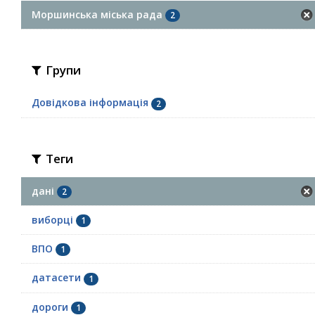
Моршинська міська рада
2
Групи
Довідкова інформація
2
Теги
дані
2
виборці
1
ВПО
1
датасети
1
дороги
1