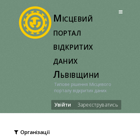
Перейти
до
Місцевий
вмісту
портал
відкритих
даних
Львівщини
Типове рішення Місцевого
порталу відкритих даних
Увійти
Зареєструватись
Організації