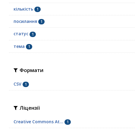
кількість
1
посилання
1
статус
1
тема
1
Формати
CSV
1
Ліцензії
Creative Commons At...
1