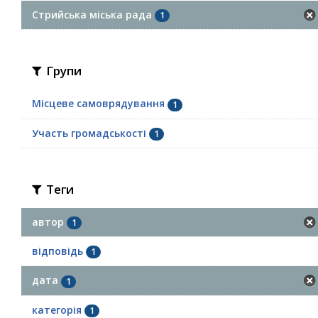
Стрийська міська рада
1
Групи
Місцеве самоврядування
1
Участь громадськості
1
Теги
автор
1
відповідь
1
дата
1
категорія
1